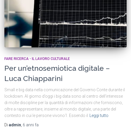
FARE RICERCA - IL LAVORO CULTURALE
Per un’etnosemiotica digitale –
Luca Chiapparini
Small e big data nella comunicazione del Governo Conte durante il
lockdown. Al giorno d’oggi i big data sono al centro dell’interesse
di molte discipline per la quantità di informazioni che forniscono,
oltre a rappresentare, insieme al mondo digitale, una parte del
contesto in cui le persone vivono1. Essendo il
Leggi tutto
Di
admin
,
6 anni
fa