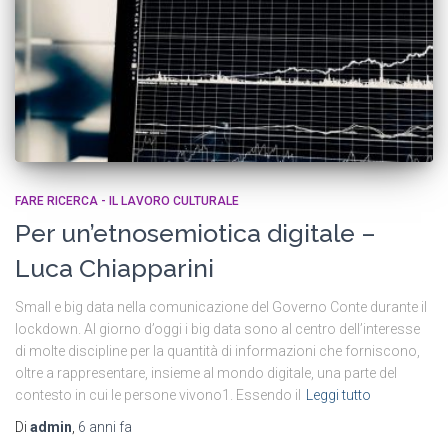
FARE RICERCA - IL LAVORO CULTURALE
Per un’etnosemiotica digitale –
Luca Chiapparini
Small e big data nella comunicazione del Governo Conte durante il
lockdown. Al giorno d’oggi i big data sono al centro dell’interesse
di molte discipline per la quantità di informazioni che forniscono,
oltre a rappresentare, insieme al mondo digitale, una parte del
contesto in cui le persone vivono1. Essendo il
Leggi tutto
Di
admin
,
6 anni
fa