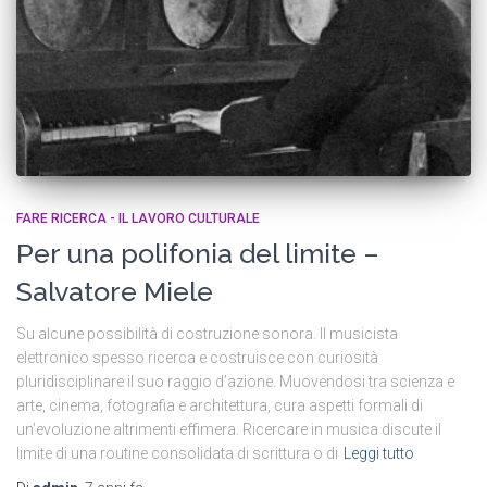
FARE RICERCA - IL LAVORO CULTURALE
Per una polifonia del limite –
Salvatore Miele
Su alcune possibilità di costruzione sonora. Il musicista
elettronico spesso ricerca e costruisce con curiosità
pluridisciplinare il suo raggio d’azione. Muovendosi tra scienza e
arte, cinema, fotografia e architettura, cura aspetti formali di
un’evoluzione altrimenti effimera. Ricercare in musica discute il
limite di una routine consolidata di scrittura o di
Leggi tutto