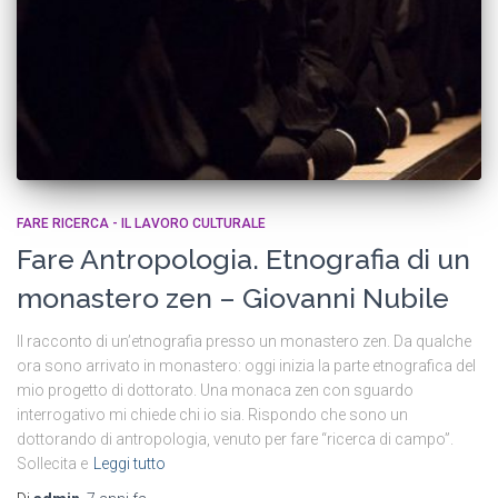
FARE RICERCA - IL LAVORO CULTURALE
Fare Antropologia. Etnografia di un
monastero zen – Giovanni Nubile
Il racconto di un’etnografia presso un monastero zen. Da qualche
ora sono arrivato in monastero: oggi inizia la parte etnografica del
mio progetto di dottorato. Una monaca zen con sguardo
interrogativo mi chiede chi io sia. Rispondo che sono un
dottorando di antropologia, venuto per fare “ricerca di campo”.
Sollecita e
Leggi tutto