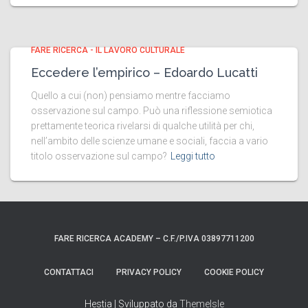
FARE RICERCA - IL LAVORO CULTURALE
Eccedere l’empirico – Edoardo Lucatti
Quello a cui (non) pensiamo mentre facciamo
osservazione sul campo. Può una riflessione semiotica
prettamente teorica rivelarsi di qualche utilità per chi,
nell’ambito delle scienze umane e sociali, faccia a vario
titolo osservazione sul campo?
Leggi tutto
FARE RICERCA ACADEMY – C.F./P.IVA 03897711200
CONTATTACI
PRIVACY POLICY
COOKIE POLICY
Hestia | Sviluppato da
ThemeIsle