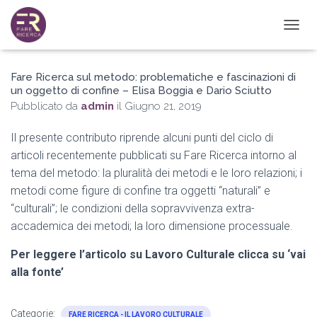
N
A
V
Fare Ricerca sul metodo: problematiche e fascinazioni di
I
un oggetto di confine – Elisa Boggia e Dario Sciutto
G
A
Pubblicato da
admin
il
Giugno 21, 2019
Z
I
Il presente contributo riprende alcuni punti del ciclo di
O
articoli recentemente pubblicati su Fare Ricerca intorno al
N
E
tema del metodo: la pluralità dei metodi e le loro relazioni; i
T
metodi come figure di confine tra oggetti “naturali” e
O
“culturali”; le condizioni della sopravvivenza extra-
G
G
accademica dei metodi; la loro dimensione processuale.
L
E
Per leggere l’articolo su Lavoro Culturale clicca su ‘vai
alla fonte’
Categorie:
FARE RICERCA - IL LAVORO CULTURALE